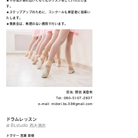
★ヤル気があればいくらでもレッスンをしていただけま
す。
★ステップアップのために、コンクールも希望者に指導い
たします。
​★発表会は、無理のない費用で行います。
担当: 野田 美登利
Tel:
080-5107-2837
e-mail:
midori.bs.33@gmail.com
ドラムレッスン
at BLstudio 西大須店
ドラマー 宮瀬 真樹