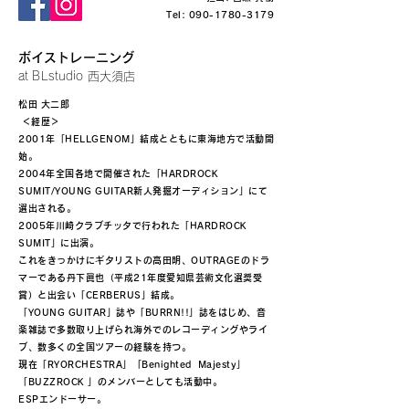
Tel:
090-1780-3179
​ボイストレーニング
at BLstudio 西大須店
松田 大二郎
＜経歴＞
2001年「HELLGENOM」結成とともに東海地方で活動開
始。
2004年全国各地で開催された「HARDROCK
SUMIT/YOUNG GUITAR新人発掘オーディション」にて
選出される。
2005年川崎クラブチッタで行われた「HARDROCK
SUMIT」に出演。
これをきっかけにギタリストの高田明、OUTRAGEのドラ
マーである丹下眞也（平成21年度愛知県芸術文化選奨受
賞）と出会い「CERBERUS」結成。
「YOUNG GUITAR」誌や「BURRN!!」誌をはじめ、音
楽雑誌で多数取り上げられ海外でのレコーディングやライ
ブ、数多くの全国ツアーの経験を持つ。
現在「RYORCHESTRA」「Benighted Majesty」
「BUZZROCK 」のメンバーとしても活動中。
ESPエンドーサー。