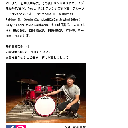
バークリー音学大学卒業、その後ロサンゼルスにてライブ
活動やTV出演、Pops、R&B,ファンク等を演奏。ブルーノ
ートやZeppで出演、Eric Moore Ⅱ氏やThomas
Pridgen氏、GordenCampbell氏(Earth wind &fire )
Billy Kilson(David Sanborn)、多田明日香氏、(天童よし
み)、則武 諒氏、園岡 義武氏、山路和紀氏、に師事。Van
Ness Wu と共演。
無料体験受付中！
お電話かSNSでご連絡ください。
​素敵な曲や思い出の曲を一緒に演奏しましょう！
担当: 宮瀬 真樹